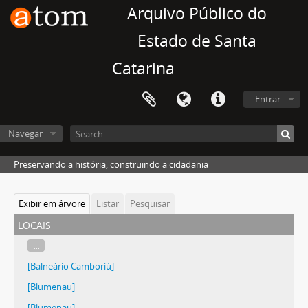
Arquivo Público do
Estado de Santa
Catarina
Entrar
Navegar
Preservando a história, construindo a cidadania
Exibir em árvore
Listar
Pesquisar
locais
...
[Balneário Camboriú]
[Blumenau]
[Blumenau]