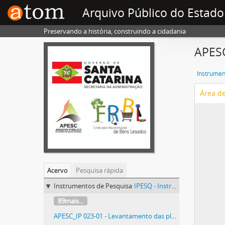
Arquivo Público do Estado
Preservando a história, construindo a cidadania
APESC
Instrumen
Área d
Acervo
Pesquisa rápida
Instrumentos de Pesquisa
IPESQ - Instrumentos de Pesquisa
89mais...
APESC_IP 023-01 - Levantamento das plantas da Ponte Hercílio Luz digitalizadas (1924/1925)