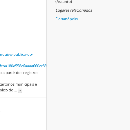
(Assunto)
Lugares relacionados
Florianópolis
arquivo-publico-do-
c6fcba180e558c6aaaa660cc83d884cb98/INDICE_GEOGRAFICO_DO_FUNDO_CA
 a partir dos registros
cartórios municipais e
úblico do
...
»
f