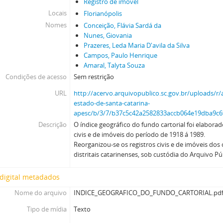
Registro de imóvel
Locais
Florianópolis
Nomes
Conceição, Flávia Sardá da
Nunes, Giovania
Prazeres, Leda Maria D'avila da Silva
Campos, Paulo Henrique
Amaral, Talyta Souza
Condições de acesso
Sem restrição
URL
http://acervo.arquivopublico.sc.gov.br/uploads/r/
estado-de-santa-catarina-
apesc/b/3/7/b37c5c42a2582833accb064e19dba9
Descrição
O índice geográfico do fundo cartorial foi elaborado
civis e de imóveis do período de 1918 á 1989.
Reorganizou-se os registros civis e de imóveis dos 
distritais catarinenses, sob custódia do Arquivo P
digital metadados
Nome do arquivo
INDICE_GEOGRAFICO_DO_FUNDO_CARTORIAL.pd
Tipo de mídia
Texto