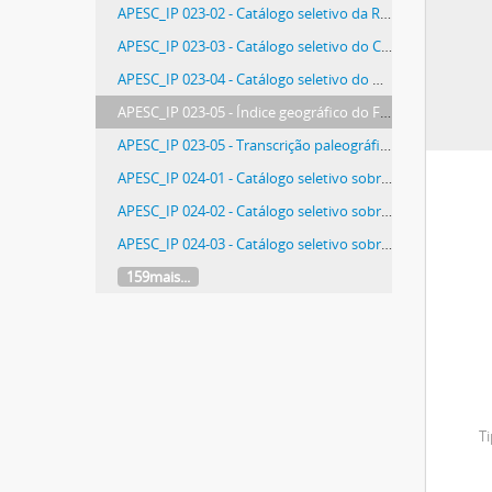
APESC_IP 023-02 - Catálogo seletivo da Revolução Farroupilha (1835/1845). Fontes: Correspondências dos Juízos de Paz (1836); Correspondências das Câmaras Municipais (1839/1843); e Correspondências do Ministério da Marinha (1837/1844)
APESC_IP 023-03 - Catálogo seletivo do Centenário da República (1889)
APESC_IP 023-04 - Catálogo seletivo do Município de Brusque (1861/1903). Fontes: Ofícios das Câmaras Municipais para Presidência da Província (1861/1889); Ofícios das Superintendências e Intendências Municipais para Presidência da Província e Governo do Estado (1891/1903); e Ofícios dos Arciprestes e Vigários para Presidência da Província (1880/1888)
APESC_IP 023-05 - Índice geográfico do Fundo Cartorial (1918/1989)
APESC_IP 023-05 - Transcrição paleográfica dos Ofícios dos Juízos de Órfãos para Governo da Capitania e Presidência da Província (1806/1837)
APESC_IP 024-01 - Catálogo seletivo sobre a Escravidão. Fonte: Ofícios das Delegacias de Polícia para Presidência da Província (1842/1869), v. 1
APESC_IP 024-02 - Catálogo seletivo sobre a Escravidão. Fonte: Ofícios das Delegacias de Polícia para Presidência da Província (1870/1883), v. 2
APESC_IP 024-03 - Catálogo seletivo sobre a Escravidão. Fonte: Registros das Correspondências da Presidência da Província para Juízes (1835/1876), v. 1
159mais...
Ti